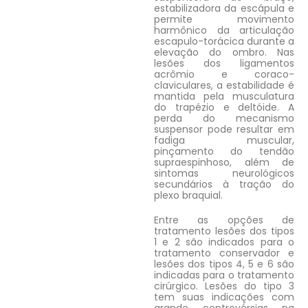
estabilizadora da escápula e
permite movimento
harmônico da articulação
escapulo-torácica durante a
elevação do ombro. Nas
lesões dos ligamentos
acrômio e coraco-
claviculares, a estabilidade é
mantida pela musculatura
do trapézio e deltóide. A
perda do mecanismo
suspensor pode resultar em
fadiga muscular,
pinçamento do tendão
supraespinhoso, além de
sintomas neurológicos
secundários à tração do
plexo braquial.
Entre as opções de
tratamento lesões dos tipos
1 e 2 são indicados para o
tratamento conservador e
lesões dos tipos 4, 5 e 6 são
indicadas para o tratamento
cirúrgico. Lesões do tipo 3
tem suas indicações com
grande controvérsias na