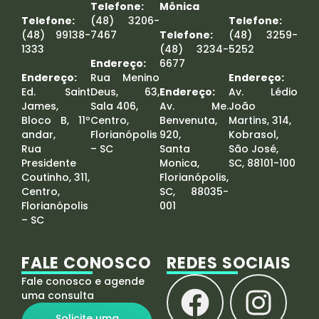
Telefone:
Mônica
Telefone:
(48) 3206-
Telefone:
(48) 99138-
7467
Telefone:
(48) 3259-
1333
(48) 3234-
5252
Endereço:
6677
Endereço:
Rua Menino
Endereço:
Ed. Saint
Deus, 63,
Endereço:
Av. Lédio
James,
Sala 406,
Av. Me.
João
Bloco B, 11º
Centro,
Benvenuta,
Martins, 314,
andar,
Florianópolis
920,
Kobrasol,
Rua
– SC
Santa
São José,
Presidente
Monica,
SC, 88101-100
Coutinho, 311,
Florianópolis,
Centro,
SC, 88035-
Florianópolis
001
– SC
FALE CONOSCO
REDES SOCIAIS
Fale conosco e agende
uma consulta
Solicite uma