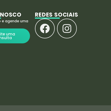
ONOSCO
REDES SOCIAIS
o e agende uma
cite uma
nsulta