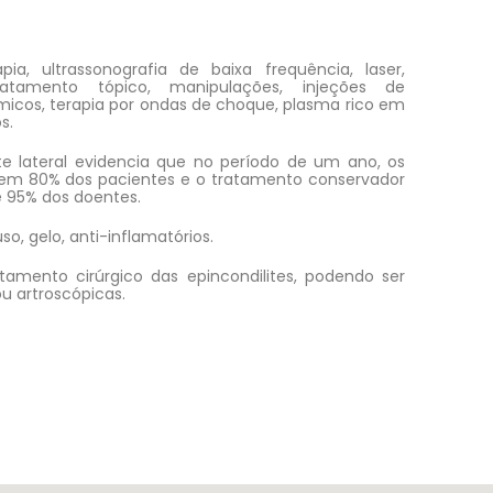
pia, ultrassonografia de baixa frequência, laser,
ratamento tópico, manipulações, injeções de
êmicos, terapia por ondas de choque, plasma rico em
s.
lite lateral evidencia que no período de um ano, os
em 80% dos pacientes e o tratamento conservador
 95% dos doentes.
so, gelo, anti-inflamatórios.
atamento cirúrgico das epincondilites, podendo ser
ou artroscópicas.