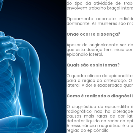
do tipo da atividade de trab
envolvem trabalho braçal intens
Tipicamente acomete indiv
dominante. As mulheres são ma
Onde ocorre a doença?
Apesar de originalmente ser d
que esta doença tem inicio co
epicôndilo lateral.
Quais são os sintomas?
O quadro clínico da epicondilite
para a região do antebraço. O
lateral. A dor é exacerbada qu
Como é realizado o diagnóst
O diagnóstico da epicondilite
radiográfico não ha alteraçõe
causas mais raras de dor lat
detectar liquido ao redor do e
A ressonância magnética é o 
região do epicôndilo.