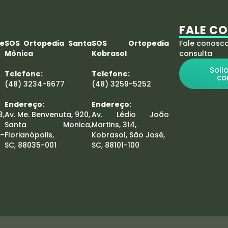
FALE C
e
SOS Ortopedia Santa
SOS Ortopedia
Fale conosc
Mônica
Kobrasol
consulta
Soli
Telefone:
Telefone:
co
(48) 3234-6677
(48) 3259-5252
Endereço:
Endereço:
3,
Av. Me. Benvenuta, 920,
Av. Lédio João
Santa Monica,
Martins, 314,
 –
Florianópolis,
Kobrasol, São José,
SC, 88035-001
SC, 88101-100