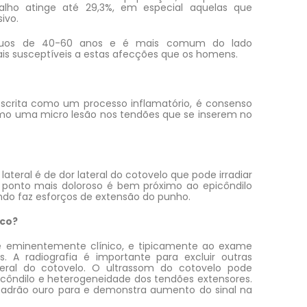
alho atinge até 29,3%, em especial aquelas que
ivo.
íduos de 40-60 anos e é mais comum do lado
is susceptíveis a estas afecções que os homens.
escrita como um processo inflamatório, é consenso
mo uma micro lesão nos tendões que se inserem no
 lateral é de dor lateral do cotovelo que pode irradiar
 ponto mais doloroso é bem próximo ao epicôndilo
ando faz esforços de extensão do punho.
ico?
 é eminentemente clínico, e tipicamente ao exame
s. A radiografia é importante para excluir outras
eral do cotovelo. O ultrassom do cotovelo pode
picôndilo e heterogeneidade dos tendões extensores.
padrão ouro para e demonstra aumento do sinal na