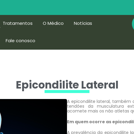
Tratamentos
O Médico
Notícias
Fale conosco
Epicondilite Lateral
A epicondilite lateral, també
tendões da musculatura ex
acomete mais os não atletas qu
Em quem ocorre as epicondil
A prevalência da epicondilite 